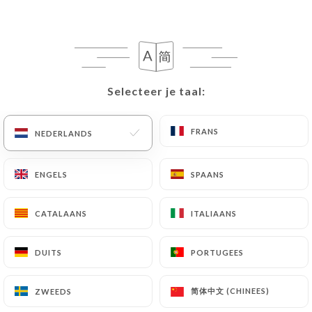
15.00€
Selecteer je taal:
Selecteer je taal:
16.00€
FRANS
FRANS
NEDERLANDS
NEDERLANDS
18.00€
ENGELS
ENGELS
SPAANS
SPAANS
18.00€
CATALAANS
CATALAANS
ITALIAANS
ITALIAANS
19.00€
DUITS
DUITS
PORTUGEES
PORTUGEES
17.00€
简体中文 (CHINEES)
简体中文 (CHINEES)
ZWEEDS
ZWEEDS