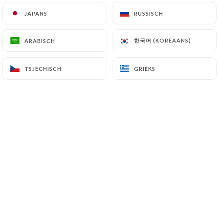
JAPANS
JAPANS
RUSSISCH
RUSSISCH
한국어 (KOREAANS)
한국어 (KOREAANS)
ARABISCH
ARABISCH
15.00€
TSJECHISCH
TSJECHISCH
GRIEKS
GRIEKS
15.00€
16.00€
18.00€
18.00€
19.00€